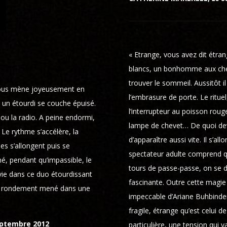
« Etrange, vous avez dit étr
blancs, un bonhomme aux chev
trouver le sommeil. Aussitôt il 
 nous mène joyeusement en
l’embrasure de porte. Le rituel,
 un étourdi se couche épuisé.
l’interrupteur au poisson rouge
 ou la radio. A peine endormi,
lampe de chevet… De quoi dev
. Le rythme s’accélère, la
d’apparaître aussi vite. Il s’a
es s’allongent puis se
spectateur adulte comprend qu
né, pendant qu’impassible, le
tours de passe-passe, on se di
 vie dans ce duo étourdissant
fascinante. Outre cette magie
les rondement mené dans une
impeccable d’Ariane Buhbinder),
fragile, étrange qu’est celui d
septembre 2012
particulière, une tension qui v