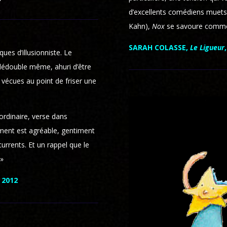
d’excellents comédiens muets,
Kahn),
Nox
se savoure comme 
SARAH COLASSE,
Le Ligueur
ues d’illusionniste. Le
e dédouble même, ahuri d’être
à vécues au point de friser une
ordinaire, verse dans
ssement est agréable, gentiment
urrents. Et un rappel que le
 »
t 2012