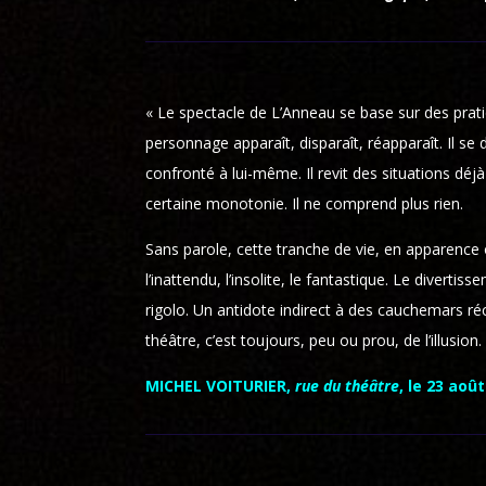
« Le spectacle de L’Anneau se base sur des pratiq
personnage apparaît, disparaît, réapparaît. Il s
confronté à lui-même. Il revit des situations déj
certaine monotonie. Il ne comprend plus rien.
Sans parole, cette tranche de vie, en apparence 
l’inattendu, l’insolite, le fantastique. Le diverti
rigolo. Un antidote indirect à des cauchemars réc
théâtre, c’est toujours, peu ou prou, de l’illusion.
MICHEL VOITURIER,
rue du théâtre
, le 23 aoû