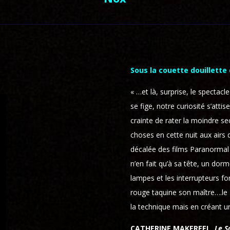
Sous la couette douillette
« …et là, surprise, le spectac
se fige, notre curiosité s’atti
crainte de rater la moindre sec
choses en cette nuit aux airs
décalée des films Paranormal 
n’en fait qu’à sa tête, un dor
lampes et les interrupteurs f
rouge taquine son maître….le 
la technique mais en créant un
CATHERINE MAKEREEL,
Le S