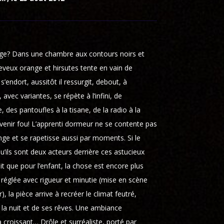
ange? Dans une chambre aux contours noirs et
eux orange et hirsutes tente en vain de
s’endort, aussitôt il ressurgit, debout, à
 avec variantes, se répète à l’infini, de
, des pantoufles à la tisane, de la radio à la
enir fou! L’apprenti dormeur ne se contente pas
llonge et se rapetisse aussi par moments. Si le
’ils sont deux acteurs derrière ces astucieux
t que pour l’enfant, la chose est encore plus
 réglée avec rigueur et minutie (mise en scène
 la pièce arrive à recréer le climat feutré,
e la nuit et de ses rêves. Une ambiance
a croissant… Drôle et surréaliste, porté par